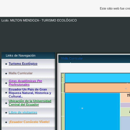
*
Este sitio web fue c
Lcdo. MILTON MENDOZA - TURISMO ECOLÓGICO
Links de Navegación
Malla Curricular
Turismo Ecológico
Malla Curricular
*
Giras Académicas Pre
Profesionales
Ecuador Un Pais de Gran
*
Riqueza Natural, Historica y
T
Cultural..
Ubicación de la Universidad
Central del Ecuador
Libro de visitantes
*
¡Ecuador Conócelo Vívelo!