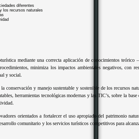
ciedades diferentes
y los recursos naturales
tivas
nidad
turística mediante una correcta aplicación de conocimientos teórico – 
procedimientos, minimiza los impactos ambientales negativos, con re
al y social.
 la conservación y manejo sustentable y sostenible de los recursos natu
ntables, herramientas tecnológicas modernas y las TIC’s, sobre la base 
tividad.
adores orientados a fortalecer el uso apropiado del patrimonio natura
 desarrollo comunitario y los servicios turísticos competitivos para alcanz