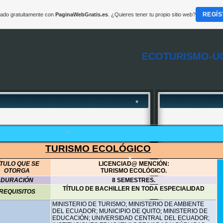
REGÍS
reado gratuitamente con
PaginaWebGratis.es
. ¿Quieres tener tu propio sitio web?
ECOTURISMO-U
*
TURISMO ECOLÓGICO
ÍTULO QUE SE
LICENCIAD@ MENCIÓN:
OTORGA
*
TURISMO ECOLÓGICO.
DURACIÓN
8 SEMESTRES.
TÍTULO DE BACHILLER EN TODA ESPECIALIDAD
REQUISITOS
*
MINISTERIO DE TURISMO; MINISTERIO DE AMBIENTE
DEL ECUADOR; MUNICIPIO DE QUITO; MINISTERIO DE
*
EDUCACIÓN; UNIVERSIDAD CENTRAL DEL ECUADOR;