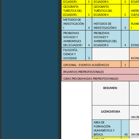
ECUADOR I
5
ECUADOR II
5
ECUAT
GEOGRAFÌA
GEOGRAFÌA
TURÌSTICA DEL
TURÌSTICA DEL
ANTR
ECUADOR I
5
ECUADOR II
5
CULTU
METODOS DE
INVESTIGACIÓN
METODOS DE
PLANI
I
4
INVESTIGACIÓN II
4
I
PROBLEMAS
PROBLEMAS
SOCIALES Y
SOCIALES Y
AMBIENTALES
AMBIENTALES DEL
DEL ECUADOR I
4
ECUADOR II
4
ESTAD
FILOSOFÌA,
CIENCIA Y
SOCIEDAD
3
KICHW
OPCIONAL : EVENTOS ACADÉMICOS
1
PASANTIAS PREPROFESIONALES
GIRAS PROGRAMADAS PREPROFESIONALES
RESUMEN:
LICENCIATURA
UN CR
AREA DE
FORMACIÒN
HUMANÍSTICA Y
BÁSICA
43
UN CR