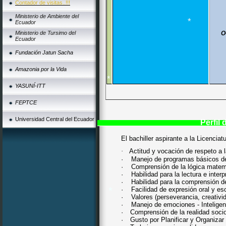
Contador de visitas..!!!
Ministerio de Ambiente del
*
Ecuador
Ministerio de Tursimo del
O
Ecuador
Fundación Jatun Sacha
Amazonia por la Vida
*
YASUNÍ-ITT
FEPTCE
Universidad Central del Ecuador
Perfil d
*
El bachiller aspirante a la Licencia
·
Actitud y vocación de respeto a 
·
Manejo de programas básicos d
·
Comprensión de la lógica matem
·
Habilidad para la lectura e inter
·
Habilidad para la comprensión de
·
Facilidad de expresión oral y esc
·
Valores (perseverancia, creativid
·
Manejo de emociones - Inteligen
·
Comprensión de la realidad socio
·
Gusto por Planificar y Organizar 