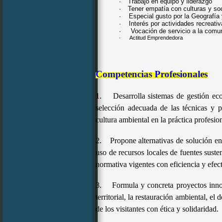
·
Trabajo en equipo y liderazgo
·
Tener empatía con culturas y so
·
Especial gusto por la Geografía 
·
Interés por actividades recrea
·
Vocación de servicio a la comu
·
Actitud Emprendedora
*
Competencias Profesionales
1.
Desarrolla sistemas de gestión eco
selección adecuada de las técnicas y 
cultura ambiental en la práctica profesion
2.
Propone alternativas de solución en
uso de recursos locales de fuentes suste
normativa vigentes con eficiencia y efec
3.
Formula y concreta proyectos innov
territorial, la restauración ambiental, el
de los visitantes con ética y solidaridad.