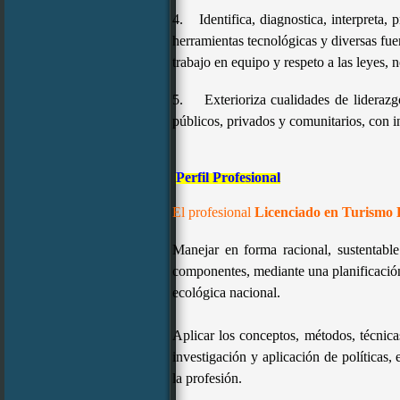
4.
Identifica, diagnostica, interpreta,
herramientas tecnológicas y diversas fue
trabajo en equipo y respeto a las leyes, n
5.
Exterioriza cualidades de lideraz
públicos, privados y comunitarios, con in
Perfil Profesional
El profesional
Licenciado en Turismo 
Manejar en forma racional, sustentable
componentes, mediante una planificación 
ecológica nacional.
Aplicar los conceptos, métodos, técnicas
investigación y aplicación de políticas
la profesión.