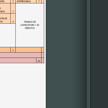
IERA
7
EMPRESARIAL
7
A
RIAL
7
IÓN DE
TOS
4
TRABAJO DE
LICENCIATURA + 20
CRÉDITOS
1
20