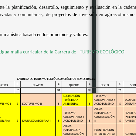
nte la planificación
, desarrollo, seguimiento y evaluación en la caden
 privadas y comunitarias, de proyectos de inversión en agroecoturismo 
umanística basada en los principios y valores.
tigua malla curricular de la Carrera de TURISMO ECOLÓGICO
CARRERA DE TURISMO ECOLÓGICO: CRÉDITOS SEMESTRALES
C
C
C
C
RCERO
CUARTO
QUINTO
SEXTO
SEP
32
34
32
21
LEGISLACIÒN
TURISMO
TURÌSTICA Y
COMUNITARIO Y
ECOTURI
RISMO I
5
ECOTURISMO II
5
AMBIENTAL
5
AGROTURISMO
5
OPERATI
AREAS
TURISMO
NATURALES Y
PLANIFI
A
COMUNITARIO Y
CONSERVACIÒN
INTERPR
ORIANA I
5
FAUNA ECUATORIANA II
5
AGROTURISMO
5
II
5
AMBIENT
AREAS
NATURALES Y
PLANIFICACIÓN
A
CONSERVACIÒN
INTERPRETATIVA
ADMINI