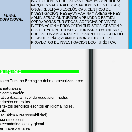
*
INSTITUCIONES EDUCATIVAS PRIVADAS Y PÚBLICAS;
PARQUES NACIONALES; ESTACIONES CIENTÍFICAS;
ONGs; RESERVAS ECOLÓGICAS; CENTROS DE
INVESTIGACIÓN; RESERVA MARINA Y ÁREAS AFINES;
PERFIL
ADMINISTRACIÓN TURÍSTICA PRIVADA O ESTATAL;
CUPACIONAL
OPERADORAS TURÍSTICAS; AGENCIAS DE VIAJES;
INFORMACIÓN Y PROMOCIÓN TURÍSTICA; GESTIÓN Y
*
PLANIFICACIÓN TURÍSTICA; TURISMO COMUNITARIO;
EDUCACIÓN AMBIENTAL Y DESARROLLO SOSTENIBLE;
CONSULTORÍAS; PLANIFICADOR Y EJECUTOR DE
PROYECTOS DE INVESTIGACIÓN ECO TURÍSTICA.
*
e Ingreso
tura en Turismo Ecológico debe caracterizarse por:
la naturaleza
e computación
ática dada al nivel de educación media.
*
pretación de textos
 textos sencillos escritos en idioma inglés.
rita.
ad, ética y responsabilidad).
cia emocional.
-económica local y global.
un trabajo o tarea