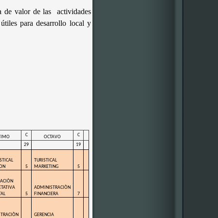
a de valor de las
actividades
útiles para desarrollo local y
C
C
TIMO
OCTAVO
29
19
STICAL
TURISTICAL
ON
5
MARKETING
5
CACIÒN
ETATIVA
ADMINISTRACIÒN
AL
5
FINANCIERA
7
STRACIÒN
GERENCIA