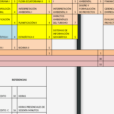
ORIANA I
5
FLORA ECUATORIANA II
5
I
5
AMBIENTAL
5
FINANAC
DISEÑO Y
OPOLOGÌA
INTERPRETACIÓN
INTERPRETACIÒN
FORMULACIÓN
GERENCI
RAL
4
AMBIENTAL I
5
AMBIENTAL II
5
DE PROYECTOS
5
EMPRESA
IMPACTOS
FICACIÒN
AMBIENTALES
EVALUAC
4
PLANIFICACIÒN II
4
DEL TURISMO
7
PROYEC
SISTEMAS DE
INFORMACIÒN
ÍSTICA I
4
ESTADÍSTICA II
4
GEOGRÀFICA
5
A I
5
KICHWA II
5
1
1
30
15
REFERENCIAS
EDITO
32
HORAS
HORAS PRESENCIALES DE
EDITO: C
16
SESENTA MINUTOS