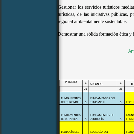
Gestionar los servicios turísticos media
turísticas, de las iniciativas públicas,
regional ambientalmente sustentable.
Demostrar una sólida formación ética y h
An
PRIMERO
C
C
SEGUNDO
TE
31
28
FUNDAMENTOS
FUNDAMENTOS DEL
DEL TURISMO I
5
TURISMO II
5
ECOTU
FUNDAMENTOS
FUNDAMENTOS DE
FAUN
DE BOTANICA
5
ZOOLOGÌA
5
ECUAT
ECOLOGÌA DEL
ECOLOGÌA DEL
FLOR