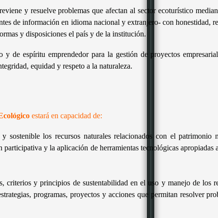
 previene y resuelve problemas que afectan al sector ecoturístico mediant
ntes de información en idioma nacional y extranjero- con honestidad, res
ormas y disposiciones el país y de la institución.
go y de espíritu emprendedor para la gestión de proyectos empresariale
tegridad, equidad y respeto a la naturaleza.
Ecológico
estará en capacidad de:
 y sostenible los recursos naturales relacionados con el patrimonio n
participativa y la aplicación de herramientas tecnológicas apropiadas a
, criterios y principios de sustentabilidad en el uso y manejo de los re
, estrategias, programas, proyectos y acciones que permitan resolver p