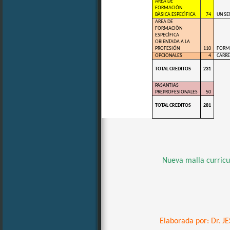
AREA DE
FORMACIÒN
BÀSICA ESPECÌFICA
74
UN S
AREA DE
FORMACIÒN
ESPECÌFICA
ORIENTADA A LA
PROFESIÓN
110
FORM
OPCIONALES
4
CARR
TOTAL CREDITOS
231
PASANTIAS
PREPROFESIONALES
50
TOTAL CREDITOS
281
Nueva malla curric
Elaborada por: Dr. 