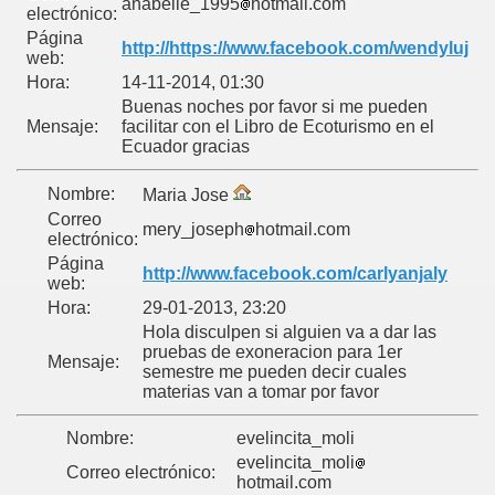
anabelle_1995
hotmail.com
electrónico:
Página
http://https://www.facebook.com/wendyluj
web:
Hora:
14-11-2014, 01:30
Buenas noches por favor si me pueden
Mensaje:
facilitar con el Libro de Ecoturismo en el
Ecuador gracias
Nombre:
Maria Jose
Correo
mery_joseph
hotmail.com
electrónico:
Página
http://www.facebook.com/carlyanjaly
web:
Hora:
29-01-2013, 23:20
Hola disculpen si alguien va a dar las
pruebas de exoneracion para 1er
Mensaje:
semestre me pueden decir cuales
materias van a tomar por favor
Nombre:
evelincita_moli
evelincita_moli
Correo electrónico:
hotmail.com