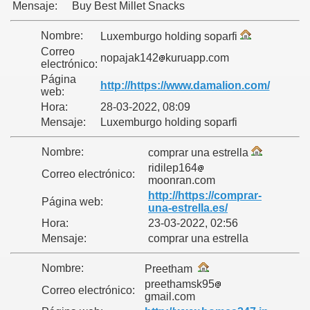
Mensaje:
Buy Best Millet Snacks
Nombre:
Luxemburgo holding soparfi
Correo
nopajak142
kuruapp.com
electrónico:
Página
http://https://www.damalion.com/
web:
Hora:
28-03-2022, 08:09
Mensaje:
Luxemburgo holding soparfi
Nombre:
comprar una estrella
ridilep164
Correo electrónico:
moonran.com
http://https://comprar-
Página web:
una-estrella.es/
Hora:
23-03-2022, 02:56
Mensaje:
comprar una estrella
Nombre:
Preetham
preethamsk95
Correo electrónico:
gmail.com