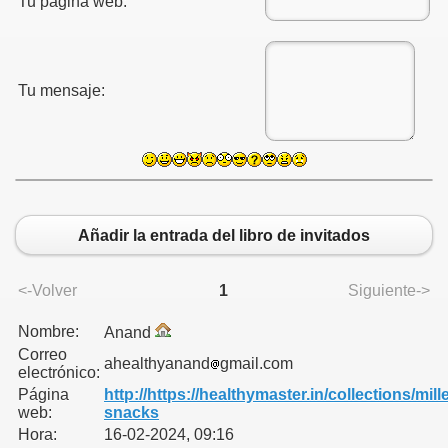
Tu página web:
or
r
Tu mensaje:
Añadir la entrada del libro de invitados
<-Volver
1
Siguiente->
Nombre:
Anand
Correo
ahealthyanand
gmail.com
electrónico:
Página
http://https://healthymaster.in/collections/mille
web:
snacks
Hora:
16-02-2024, 09:16