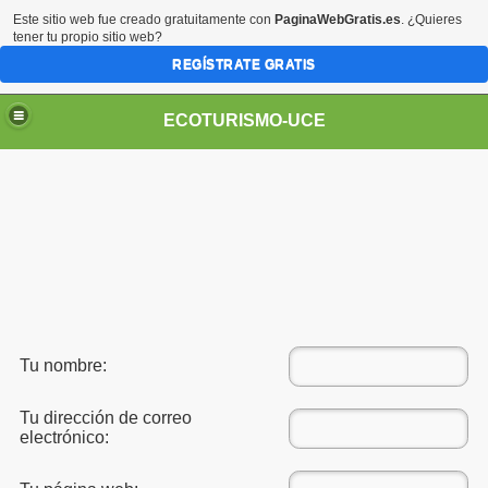
Este sitio web fue creado gratuitamente con
PaginaWebGratis.es
. ¿Quieres
tener tu propio sitio web?
REGÍSTRATE GRATIS
ECOTURISMO-UCE
les
atural, Historica y Cultural..
ral del Ecuador
Tu nombre:
Tu dirección de correo
electrónico: