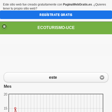
Este sitio web fue creado gratuitamente con
PaginaWebGratis.es
. ¿Quieres
tener tu propio sitio web?
REGÍSTRATE GRATIS
ECOTURISMO-UCE
les
atural, Historica y Cultural..
este
ral del Ecuador
Mes
20
15