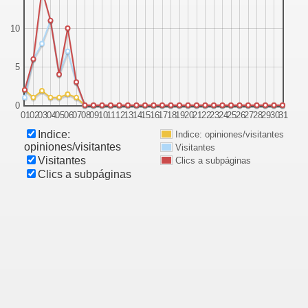
or
10
r
5
0
01
02
03
04
05
06
07
08
09
10
11
12
13
14
15
16
17
18
19
20
21
22
23
24
25
26
27
28
29
30
31
Indice:
Indice: opiniones/visitantes
opiniones/visitantes
Visitantes
Visitantes
Clics a subpáginas
Clics a subpáginas